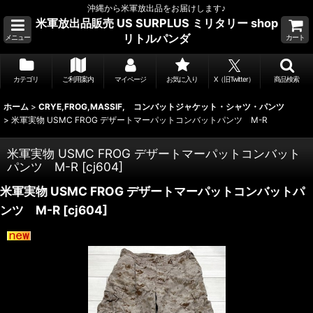
沖縄から米軍放出品をお届けします♪
米軍放出品販売 US SURPLUS ミリタリー shop
リトルパンダ
メニュー
カート
カテゴリ
ご利用案内
マイページ
お気に入り
X（旧Twitter）
商品検索
ホーム
>
CRYE,FROG,MASSIF, コンバットジャケット・シャツ・パンツ
>
米軍実物 USMC FROG デザートマーパットコンバットパンツ M-R
米軍実物 USMC FROG デザートマーパットコンバット
パンツ M-R
[
cj604
]
米軍実物 USMC FROG デザートマーパットコンバットパ
ンツ M-R
[
cj604
]