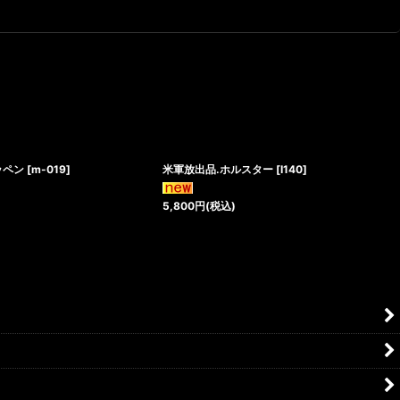
ッペン
[
m-019
]
米軍放出品.ホルスター
[
I140
]
5,800
円
(税込)