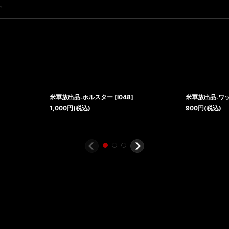
す
米軍放出品.ホルスター
[
I048
]
米軍放出品.ワ
1,000
円
(税込)
900
円
(税込)