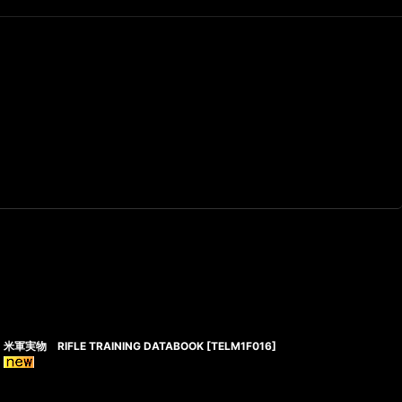
米軍実物 RIFLE TRAINING DATABOOK
[
TELM1F016
]