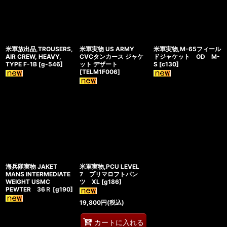
米軍放出品,TROUSERS,
米軍実物 US ARMY
米軍実物,M-65フィール
AIR CREW, HEAVY,
CVCタンカース ジャケ
ドジャケット OD M-
TYPE F-1B
[
g-546
]
ット デザート
S
[
c130
]
[
TELM1F006
]
海兵隊実物 JAKET
米軍実物,PCU LEVEL
MANS INTERMEDIATE
7 プリマロフトパン
WEIGHT USMC
ツ XL
[
g186
]
PEWTER 36Ｒ
[
g190
]
19,800
円
(税込)
カートに入れる