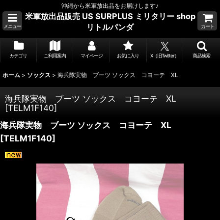
沖縄から米軍放出品をお届けします♪
米軍放出品販売 US SURPLUS ミリタリー shop
リトルパンダ
メニュー
カート
カテゴリ
ご利用案内
マイページ
お気に入り
X（旧Twitter）
商品検索
ホーム
>
ソックス
>
海兵隊実物 ブーツ ソックス コヨーテ XL
海兵隊実物 ブーツ ソックス コヨーテ XL
[
TELM1F140
]
海兵隊実物 ブーツ ソックス コヨーテ XL
[
TELM1F140
]