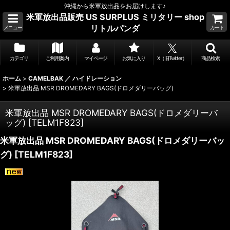
沖縄から米軍放出品をお届けします♪
米軍放出品販売 US SURPLUS ミリタリー shop
リトルパンダ
メニュー
カート
カテゴリ
ご利用案内
マイページ
お気に入り
X（旧Twitter）
商品検索
ホーム
>
CAMELBAK ／ ハイドレーション
>
米軍放出品 MSR DROMEDARY BAGS(ドロメダリーバッグ)
米軍放出品 MSR DROMEDARY BAGS(ドロメダリーバ
ッグ)
[
TELM1F823
]
米軍放出品 MSR DROMEDARY BAGS(ドロメダリーバッ
グ)
[
TELM1F823
]