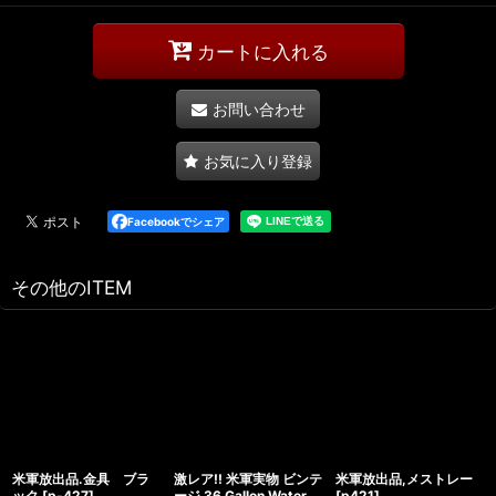
カートに入れる
お問い合わせ
お気に入り登録
Facebookでシェア
その他のITEM
米軍放出品.金具 ブラ
激レア!! 米軍実物 ビンテ
米軍放出品,メストレー
ック
[
p-427
]
ージ 36 Gallon Water
[
p421
]