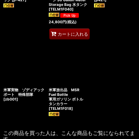
Storage Bag 水タンク
[
TELM1F040
]
24,800
円
(税込)
カートに入れる
米軍実物 ゾディアック
米軍放出品 MSR
ボート 特殊部隊
Fuel Bottle
[
zb001
]
軍用ガソリン ボトル
タンカラー
[
TELM1F018
]
この商品を買った人は、こんな商品もご覧になられてま
す