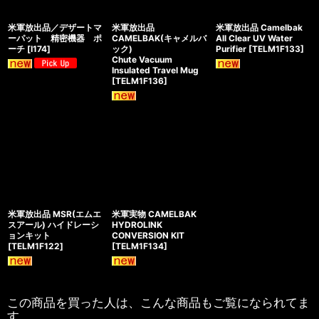
米軍放出品／デザートマ
米軍放出品
米軍放出品 Camelbak
ーパット 精密機器 ポ
CAMELBAK(キャメルバ
All Clear UV Water
ーチ
[
I174
]
ック)
Purifier
[
TELM1F133
]
Chute Vacuum
Insulated Travel Mug
[
TELM1F136
]
米軍放出品 MSR(エムエ
米軍実物 CAMELBAK
スアール) ハイドレーシ
HYDROLINK
ョンキット
CONVERSION KIT
[
TELM1F122
]
[
TELM1F134
]
この商品を買った人は、こんな商品もご覧になられてま
す