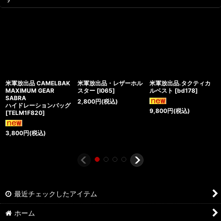
米軍放出品 CAMELBAK
米軍放出品・レザーホル
米軍放出品.タクティカ
MAXIMUM GEAR
スター
[
I065
]
ルベスト
[
bd178
]
SABRA
2,800
円
(税込)
ハイドレーションバッグ
9,800
円
(税込)
[
TELM1F820
]
3,800
円
(税込)
最近チェックしたアイテム
ホーム