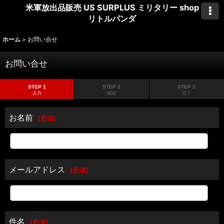
米軍放出品販売 US SURPLUS ミリタリー shop
リトルパンダ
ホーム
>
お問い合せ
お問い合せ
STEP 1
STEP 2
STEP 3
入力
確認
完了
お名前
[
必須
]
メールアドレス
[
必須
]
件名
[
必須
]