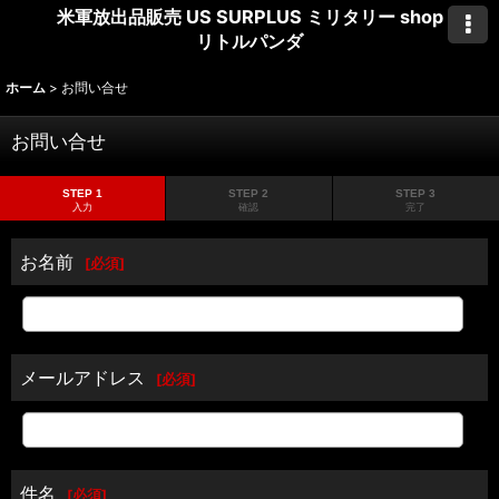
米軍放出品販売 US SURPLUS ミリタリー shop
リトルパンダ
ホーム
>
お問い合せ
お問い合せ
STEP 1
STEP 2
STEP 3
入力
確認
完了
お名前
[
必須
]
メールアドレス
[
必須
]
件名
[
必須
]