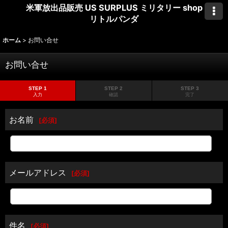
米軍放出品販売 US SURPLUS ミリタリー shop
リトルパンダ
ホーム
>
お問い合せ
お問い合せ
STEP 1
STEP 2
STEP 3
入力
確認
完了
お名前
[
必須
]
メールアドレス
[
必須
]
件名
[
必須
]