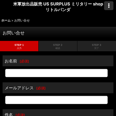
米軍放出品販売 US SURPLUS ミリタリー shop
リトルパンダ
ホーム
>
お問い合せ
お問い合せ
STEP 1
STEP 2
STEP 3
入力
確認
完了
お名前
[
必須
]
メールアドレス
[
必須
]
件名
[
必須
]