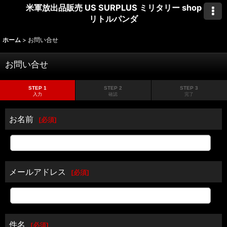
米軍放出品販売 US SURPLUS ミリタリー shop
リトルパンダ
ホーム
>
お問い合せ
お問い合せ
STEP 1
STEP 2
STEP 3
入力
確認
完了
お名前
[
必須
]
メールアドレス
[
必須
]
件名
[
必須
]