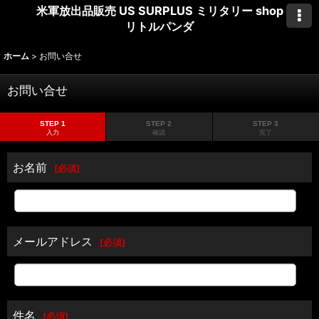
米軍放出品販売 US SURPLUS ミリタリー shop
リトルパンダ
ホーム
>
お問い合せ
お問い合せ
STEP 1
STEP 2
STEP 3
入力
確認
完了
お名前
[
必須
]
メールアドレス
[
必須
]
件名
[
必須
]