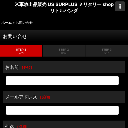
米軍放出品販売 US SURPLUS ミリタリー shop
リトルパンダ
ホーム
>
お問い合せ
お問い合せ
STEP 1
STEP 2
STEP 3
入力
確認
完了
お名前
[
必須
]
メールアドレス
[
必須
]
件名
[
必須
]