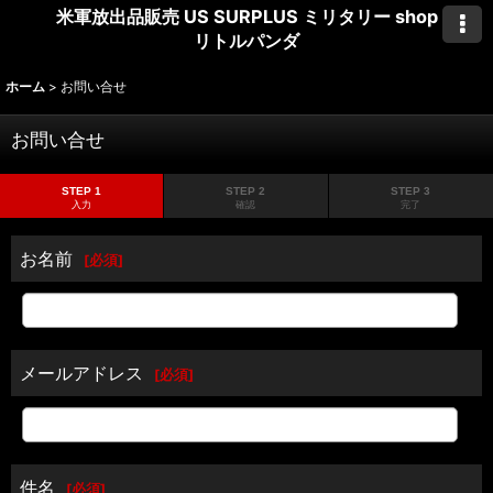
米軍放出品販売 US SURPLUS ミリタリー shop
リトルパンダ
ホーム
>
お問い合せ
お問い合せ
STEP 1
STEP 2
STEP 3
入力
確認
完了
お名前
[
必須
]
メールアドレス
[
必須
]
件名
[
必須
]