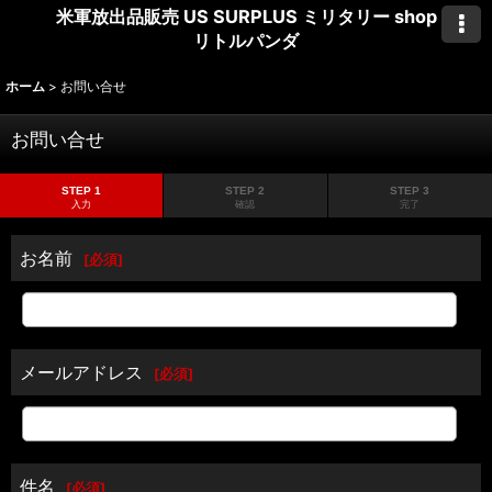
米軍放出品販売 US SURPLUS ミリタリー shop
リトルパンダ
ホーム
>
お問い合せ
お問い合せ
STEP 1
STEP 2
STEP 3
入力
確認
完了
お名前
[
必須
]
メールアドレス
[
必須
]
件名
[
必須
]