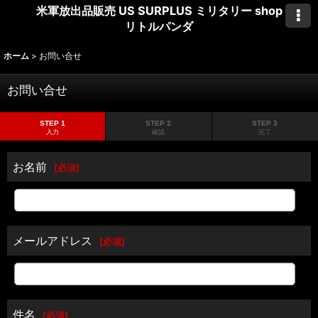
米軍放出品販売 US SURPLUS ミリタリー shop
リトルパンダ
ホーム
>
お問い合せ
お問い合せ
STEP 1
STEP 2
STEP 3
入力
確認
完了
お名前
[
必須
]
メールアドレス
[
必須
]
件名
[
必須
]