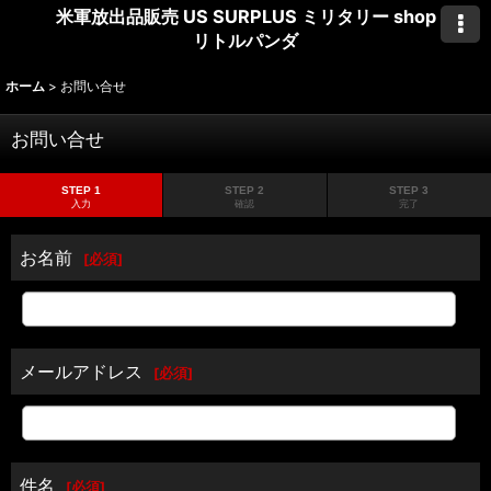
米軍放出品販売 US SURPLUS ミリタリー shop
リトルパンダ
ホーム
>
お問い合せ
お問い合せ
STEP 1
STEP 2
STEP 3
入力
確認
完了
お名前
[
必須
]
メールアドレス
[
必須
]
件名
[
必須
]