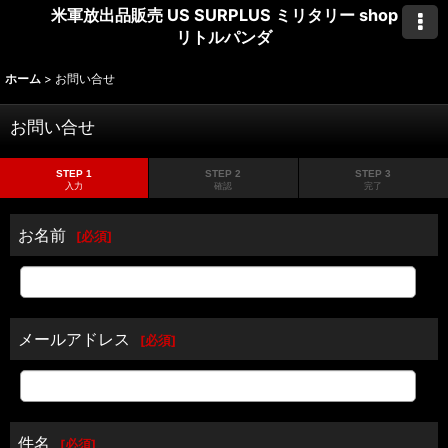
米軍放出品販売 US SURPLUS ミリタリー shop
リトルパンダ
ホーム
>
お問い合せ
お問い合せ
STEP 1
STEP 2
STEP 3
入力
確認
完了
お名前
[
必須
]
メールアドレス
[
必須
]
件名
[
必須
]