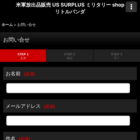
米軍放出品販売 US SURPLUS ミリタリー shop
リトルパンダ
ホーム
>
お問い合せ
お問い合せ
STEP 1
STEP 2
STEP 3
入力
確認
完了
お名前
[
必須
]
メールアドレス
[
必須
]
件名
[
必須
]