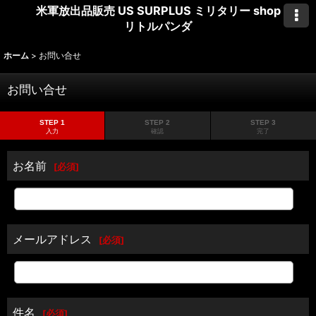
米軍放出品販売 US SURPLUS ミリタリー shop
リトルパンダ
ホーム
>
お問い合せ
お問い合せ
STEP 1
STEP 2
STEP 3
入力
確認
完了
お名前
[
必須
]
メールアドレス
[
必須
]
件名
[
必須
]