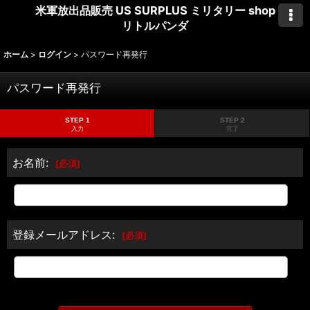
米軍放出品販売 US SURPLUS ミリタリー shop
リトルパンダ
ホーム
>
ログイン
>
パスワード再発行
パスワード再発行
STEP 1
STEP 2
入力
完了
お名前
:
[
必須
]
登録メールアドレス
:
[
必須
]