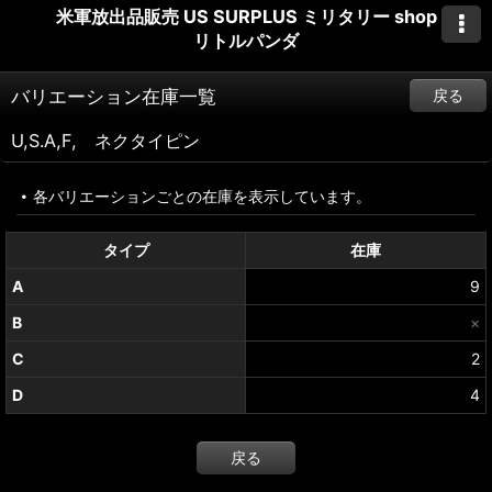
米軍放出品販売 US SURPLUS ミリタリー shop
リトルパンダ
バリエーション在庫一覧
戻る
U,S.A,F, ネクタイピン
各バリエーションごとの在庫を表示しています。
タイプ
在庫
A
9
B
×
C
2
D
4
戻る