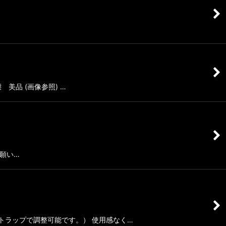
 美品 (画像参照) …
お願い…
はストラップで調整可能です。） 使用感なく…