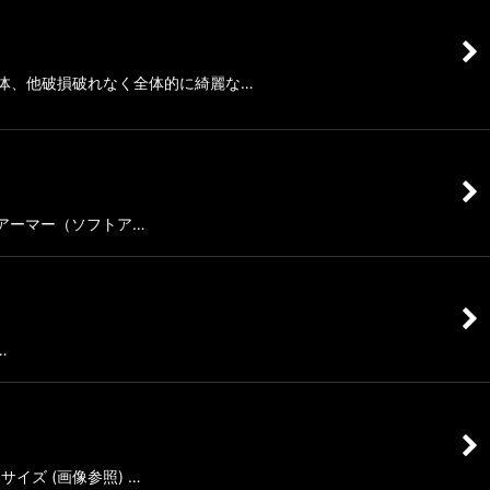
が 本体、他破損破れなく全体的に綺麗な…
ディーアーマー（ソフトア…
…
イズ (画像参照) …