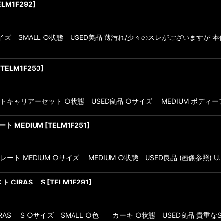
ELM1F292
]
 ○サイズ SMALL ○状態 USED美品 薄汚れ/少々のスレがございます
[
TELM1F250
]
ER/ プレートキャリアーセット ○状態 USED良品 ○サイズ MEDIUM ボ
レート MEDIUM
[
TELM1F251
]
マープレート MEDIUM ○サイズ MEDIUM ○状態 USED良品 (画像参照) U
 CIRAS S
[
TELM1F291
]
S S ○サイズ SMALL ○色 カーキ ○状態 USED良品 貴重なSサ