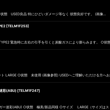
 Carrier ○状態 USED良品 特にひどいダメージ等なく 状態良好です。 (画像…
PE2
[
TELM1F253
]
W,TYPE2 緊急時に左右の引手を引くと炭酸ガスにより膨らみます。 ○状態
マープレート LARGE ○状態 未使用 (画像参照) USEDへご理解いただける方へ
彩(ABU)
[
TELM1F247
]
イガー迷彩(ABU) ○状態 極美/新品同様 ○サイズ LARGE（サイズ