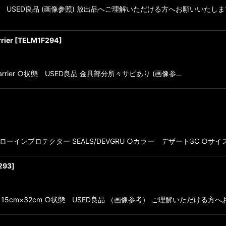
ーテ ○状態 USED良品 (画像参照) 放出品へご理解いただける方へお願いいたしま
rier
[
TELM1F294
]
d Load Carrier ○状態 USED良品 金具部分所々サビあり (画像参…
 グローインプロテクター SEALS/DEVGRU ○カラー デザート3C ○サイズ
293
]
15cm×32cm ○状態 USED良品 （画像参考） ご理解いただける方