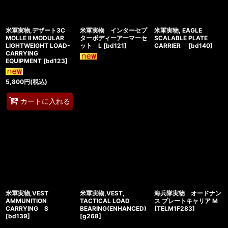
米軍実物,デザート3C
米軍実物 インターセプ
米軍実物, EAGLE
MOLLE II MODULAR
ターボディーアーマーセ
SCALABLE PLATE
LIGHTWEIGHT LOAD-
ット L
[
bd121
]
CARRIER
[
bd140
]
CARRYING
EQUIPMENT
[
bd123
]
5,800
円
(税込)
カートに入れる
米軍実物,VEST
米軍実物,VEST,
海兵隊実物 オードナン
AMMUNITION
TACTICAL LOAD
ス プレートキャリア M
CARRYING S
BEARING(ENHANCED)
[
TELM1F283
]
[
bd139
]
[
g268
]