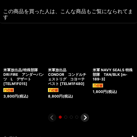
この商品を買った人は、こんな商品もご覧になられてま
す
米軍放出品/特殊部隊
米軍放出品
米軍 NAVY SEALS 特殊
DRI FIRE アンダーパン
CONDOR コンドルチ
部隊 TAN/BLK
[
m-
ツ L デザート
ェストリグ コヨーテ
189-3
]
[
TELM1F015
]
ベスト
[
TELM1F480
]
1,800
円
(税込)
3,800
円
(税込)
8,800
円
(税込)