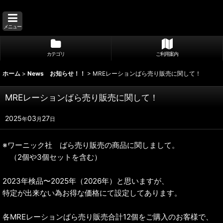
メニュー
カテゴリ
ご利用案内
ホーム
>
News お知らせ！！
>
MREレーションばら売り販売に関して！
MREレーションばら売り販売に関して！
2025
03
27
年
月
日
※ワーニック社 ばら売り販売の商品に関しまして。
（2個や3個セットを含む）
2023年検品〜2025年（2026年）と思いますが、
特定が出来ない為お得な価格にて設定してあります。
各MREレーションばら売り販売合計12個をご購入のお客様で、