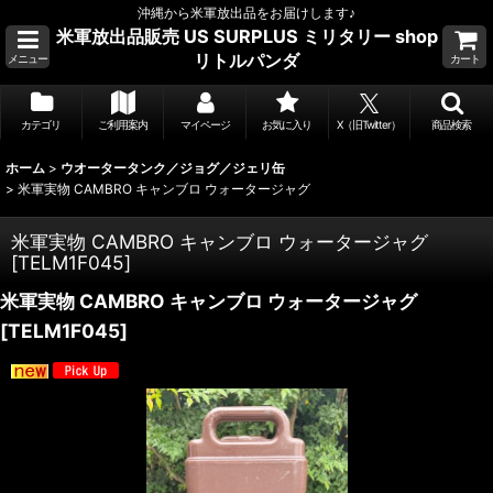
沖縄から米軍放出品をお届けします♪
米軍放出品販売 US SURPLUS ミリタリー shop
リトルパンダ
メニュー
カート
カテゴリ
ご利用案内
マイページ
お気に入り
X（旧Twitter）
商品検索
ホーム
>
ウオータータンク／ジョグ／ジェリ缶
>
米軍実物 CAMBRO キャンブロ ウォータージャグ
米軍実物 CAMBRO キャンブロ ウォータージャグ
[
TELM1F045
]
米軍実物 CAMBRO キャンブロ ウォータージャグ
[
TELM1F045
]