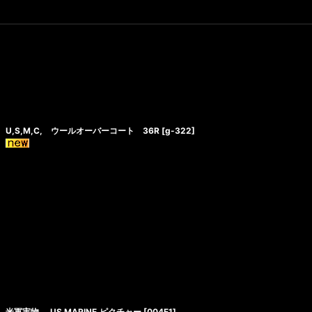
U,S,M,C, ウールオーバーコート 36R
[
g-322
]
米軍実物 ,US MARINE.ピクチャー
[
004F1
]