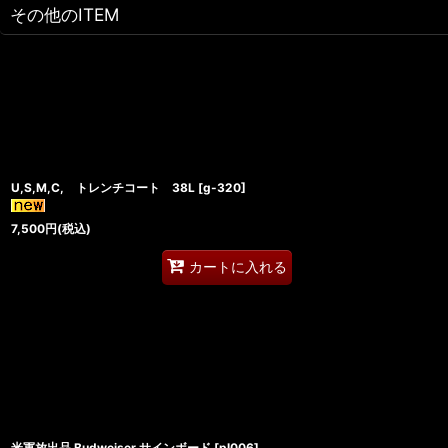
その他のITEM
U,S,M,C, トレンチコート 38L
[
g-320
]
7,500
円
(税込)
カートに入れる
米軍放出品 Budweiser サインボード
[
pl006
]