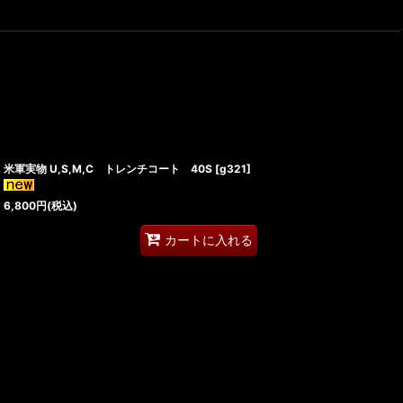
米軍実物 U,S,M,C トレンチコート 40S
[
g321
]
6,800
円
(税込)
カートに入れる