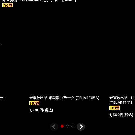
す
ケット
米軍放出品 海兵隊 プラーク
[
TELM1F056
]
米軍放出品 U
[
TELM1F141
]
7,800
円
(税込)
1,500
円
(税込)