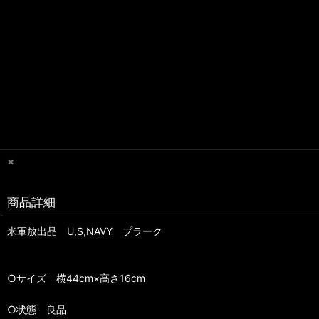
×
商品詳細
米軍放出品 U,S,NAVY プラーク
○サイズ 横44cm×高さ16cm
○状態 良品