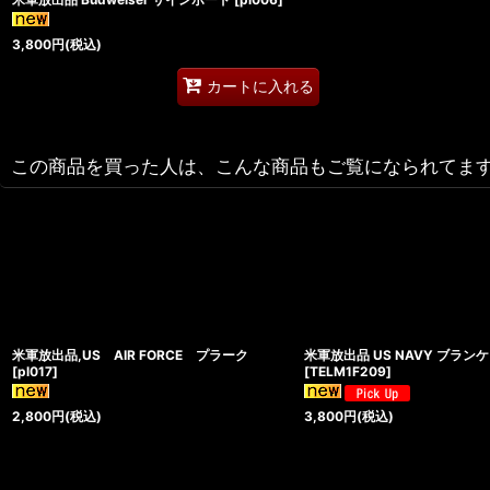
3,800
円
(税込)
カートに入れる
この商品を買った人は、こんな商品もご覧になられてま
米軍放出品,US AIR FORCE プラーク
米軍放出品 US NAVY ブラン
[
pl017
]
[
TELM1F209
]
2,800
円
(税込)
3,800
円
(税込)