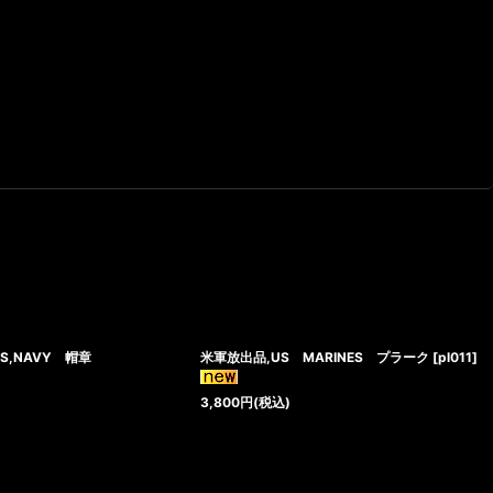
,S,NAVY 帽章
米軍放出品,US MARINES プラーク
[
pl011
]
3,800
円
(税込)