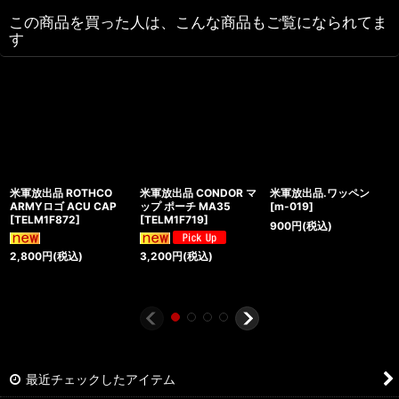
この商品を買った人は、こんな商品もご覧になられてま
す
米軍放出品 ROTHCO
米軍放出品 CONDOR マ
米軍放出品.ワッペン
ARMYロゴ ACU CAP
ップ ポーチ MA35
[
m-019
]
[
TELM1F872
]
[
TELM1F719
]
900
円
(税込)
2,800
円
(税込)
3,200
円
(税込)
最近チェックしたアイテム