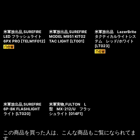
米軍放出品,SUREFIRE
米軍放出品,SUREFIRE
米軍放出品 LazerBrite
LED フラッシュライト
MODEL M951 KIT02
タクティカルライトシス
6PX PRO
[
TELM1F012
]
TAC LIGHT
[
LT001
]
テム レッド/ホワイト
[
LT023
]
米軍放出品,SUREFIRE
米軍実物,FULTON L
6P-BK FLASHLIGHT
型 MX-212/U フラッ
ライト
[
LT020
]
シュライト
[
014F1
]
この商品を買った人は、こんな商品もご覧になられてま
す