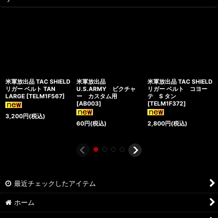
米軍放出品 TAC SHIELD
米軍放出品
米軍放出品 TAC SHIELD
リガー ベルト TAN
U.S.ARMY ピクチャ
リガー ベルト コヨー
LARGE
[
TELM1F567
]
ー カスタム用
テ S タン
[
AB003
]
[
TELM1F372
]
3,200
円
(税込)
60
円
(税込)
2,800
円
(税込)
最近チェックしたアイテム
ホーム