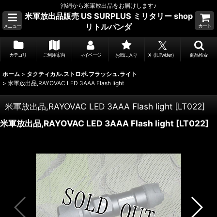
沖縄から米軍放出品をお届けします♪
米軍放出品販売 US SURPLUS ミリタリー shop
リトルパンダ
メニュー
カート
カテゴリ
ご利用案内
マイページ
お気に入り
X（旧Twitter）
商品検索
ホーム
>
タクティカル.ストロボ.フラッシュ.ライト
>
米軍放出品,RAYOVAC LED 3AAA Flash light
米軍放出品,RAYOVAC LED 3AAA Flash light
[
LT022
]
米軍放出品,RAYOVAC LED 3AAA Flash light
[
LT022
]