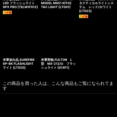
LED フラッシュライト
MODEL M951 KIT02
タクティカルライトシス
6PX PRO
[
TELM1F012
]
TAC LIGHT
[
LT001
]
テム レッド/ホワイト
[
LT023
]
米軍放出品,SUREFIRE
米軍実物,FULTON L
6P-BK FLASHLIGHT
型 MX-212/U フラッ
ライト
[
LT020
]
シュライト
[
014F1
]
この商品を買った人は、こんな商品もご覧になられてま
す