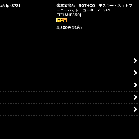
念品
[
p-378
]
米軍放出品 ROTHCO モスキートネットブ
ーニーハット カーキ 7 3/4
[
TELM1F350
]
4,800
円
(税込)