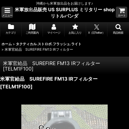
沖縄から米軍放出品をお届けします♪
米軍放出品販売 US SURPLUS ミリタリー shop
リトルパンダ
メニュー
カート
カテゴリ
ご利用案内
マイページ
お気に入り
X（旧Twitter）
商品検索
ホーム
>
タクティカル.ストロボ.フラッシュ.ライト
>
米軍官給品 SUREFIRE FM13 IRフィルター
米軍官給品 SUREFIRE FM13 IRフィルター
[
TELM1F100
]
米軍官給品 SUREFIRE FM13 IRフィルター
[
TELM1F100
]