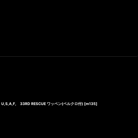
U,S,A,F, 33RD RESCUE ワッペン(ベルクロ付)
[
m135
]