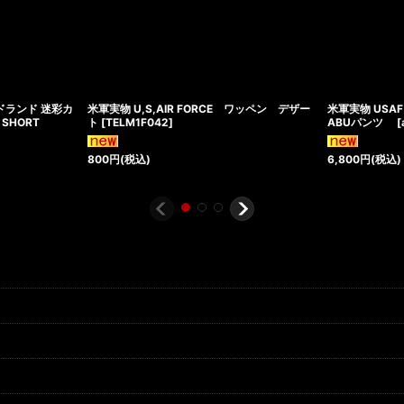
ウッドランド 迷彩カ
米軍実物 U,S,AIR FORCE ワッペン デザー
米軍実物 USAF
SHORT
ト
[
TELM1F042
]
ABUパンツ
[
800
円
(税込)
6,800
円
(税込)