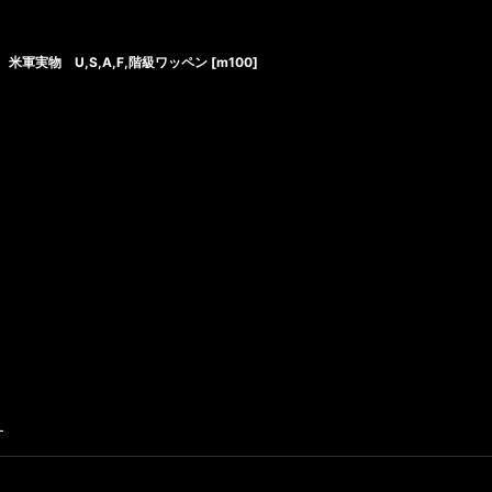
米軍実物 U,S,A,F,階級ワッペン
[
m100
]
す