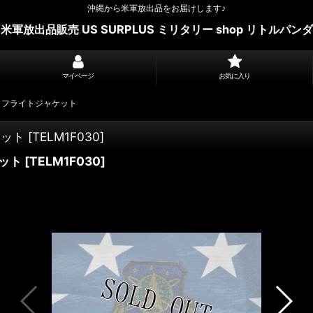
沖縄から米軍放出品をお届けします♪
米軍放出品販売 US SURPLUS ミリタリー shop リトルパンダ
マイページ
お気に入り
and フライトジャケット
ケット
[
TELM1F030
]
ケット
[
TELM1F030
]