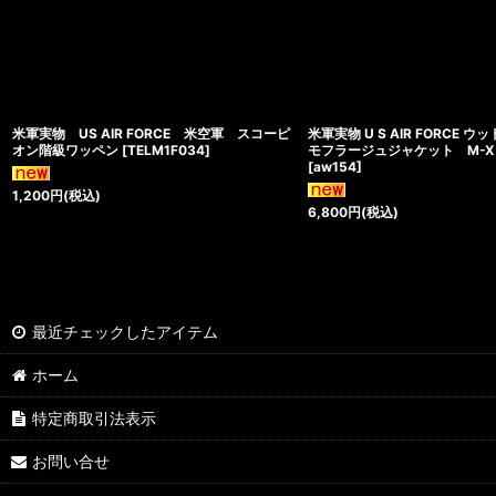
米軍実物 US AIR FORCE 米空軍 スコーピ
米軍実物 U S AIR FORCE 
オン階級ワッペン
[
TELM1F034
]
モフラージュジャケット M-X 
[
aw154
]
1,200
円
(税込)
6,800
円
(税込)
最近チェックしたアイテム
ホーム
特定商取引法表示
お問い合せ