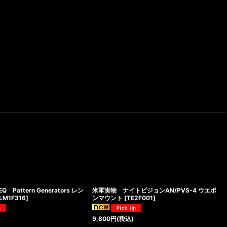
 Pattern Generators レン
米軍実物 ナイトビジョンAN/PVS-4 ウエポ
LM1F316
]
ンマウント
[
TE2F001
]
9,800
円
(税込)