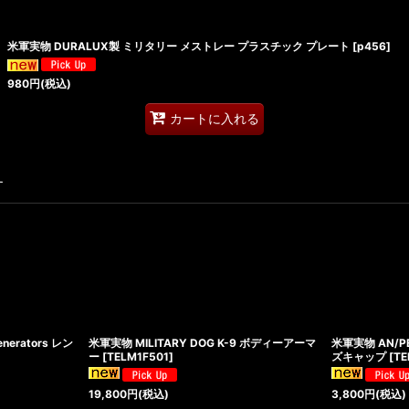
米軍実物 DURALUX製 ミリタリー メストレー プラスチック プレート
[
p456
]
980
円
(税込)
カートに入れる
す
nerators レン
米軍実物 MILITARY DOG K-9 ボディーアーマ
米軍実物 AN/PEQ
ー
[
TELM1F501
]
ズキャップ
[
TE
19,800
円
(税込)
3,800
円
(税込)