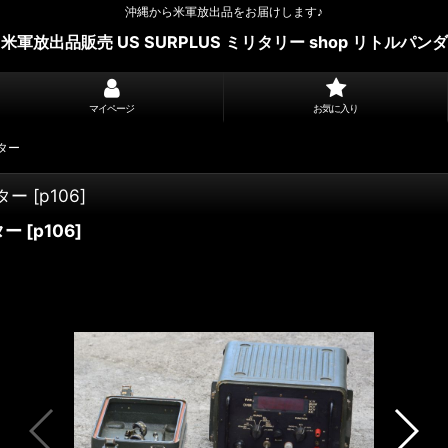
沖縄から米軍放出品をお届けします♪
米軍放出品販売 US SURPLUS ミリタリー shop リトルパンダ
マイページ
お気に入り
ーター
ーター
[
p106
]
ター
[
p106
]