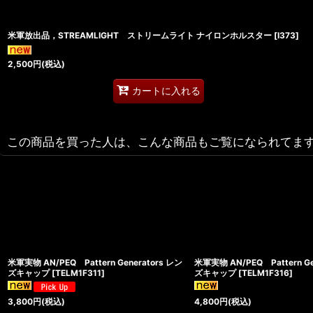
米軍放出品，STREAMLIGHT ストリームライト ナイロンホルスター
[
I373
]
2,500
円
(税込)
カートに入れる
この商品を買った人は、こんな商品もご覧になられてま
米軍実物 AN/PEQ Pattern Generators レン
米軍実物 AN/PEQ Pattern Ge
ズキャップ
[
TELM1F311
]
ズキャップ
[
TELM1F316
]
3,800
円
(税込)
4,800
円
(税込)