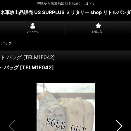
沖縄から米軍放出品をお届けします♪
米軍放出品販売 US SURPLUS ミリタリー shop リトルパンダ
マイページ
お気に入り
 バッグ
ント バッグ
[
TELM1F042
]
ト バッグ
[
TELM1F042
]