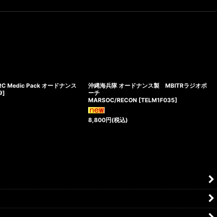
C Medic Pack オードナンス
沖縄海兵隊 オードナンス製 MBITRラジオポ
9
]
ーチ
MARSOC/RECON
[
TELM1F035
]
8,800
円
(税込)