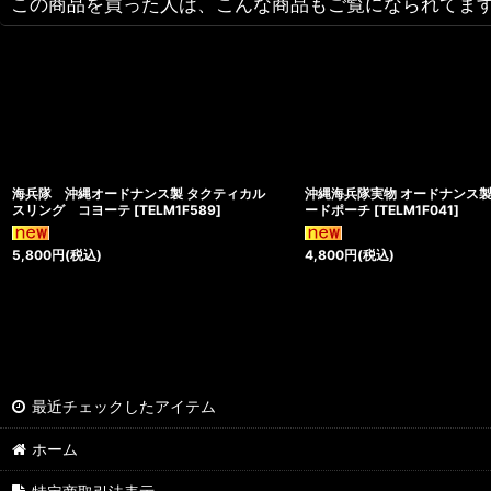
この商品を買った人は、こんな商品もご覧になられてま
海兵隊 沖縄オードナンス製 タクティカル
沖縄海兵隊実物 オードナンス製 
スリング コヨーテ
[
TELM1F589
]
ードポーチ
[
TELM1F041
]
5,800
円
(税込)
4,800
円
(税込)
最近チェックしたアイテム
ホーム