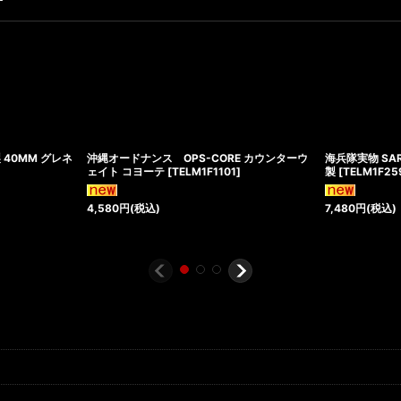
す
40MM グレネ
沖縄オードナンス OPS-CORE カウンターウ
海兵隊実物 SAR
ェイト コヨーテ
[
TELM1F1101
]
製
[
TELM1F25
4,580
円
(税込)
7,480
円
(税込)