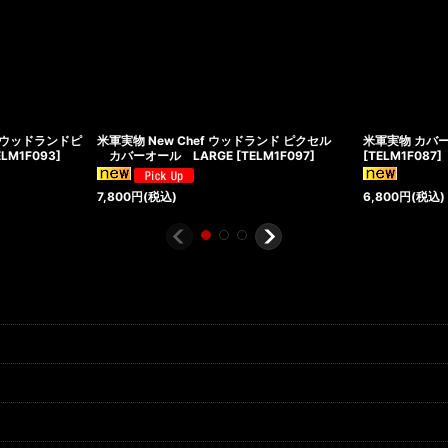
E ウッドランドピ
米軍実物 New Chef ウッドランド ピクセル
米軍実物 カバー
ELM1F093
]
カバーオール LARGE
[
TELM1F097
]
[
TELM1F087
]
7,800
円
(税込)
6,800
円
(税込)