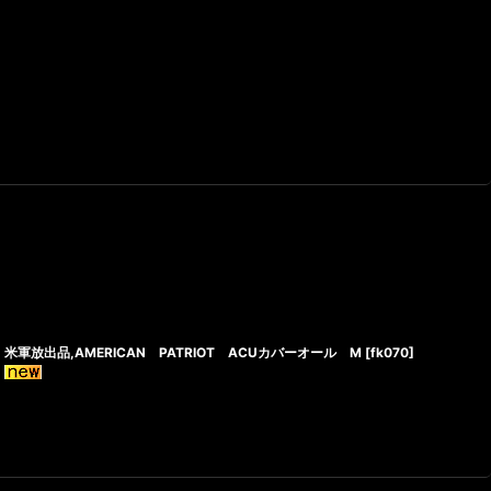
米軍放出品,AMERICAN PATRIOT ACUカバーオール M
[
fk070
]