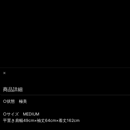
×
商品詳細
○状態 極美
○サイズ MEDIUM
平置き肩幅49cm×袖丈64cm×着丈162cm