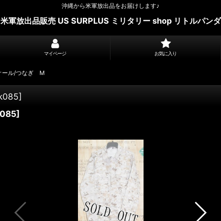
沖縄から米軍放出品をお届けします♪
米軍放出品販売 US SURPLUS ミリタリー shop リトルパンダ
マイページ
お気に入り
オール/つなぎ M
k085
]
k085
]