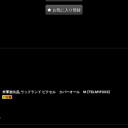
お気に入り登録
米軍放出品,ウッドランド ピクセル カバーオール M
[
TELM1F003
]
す