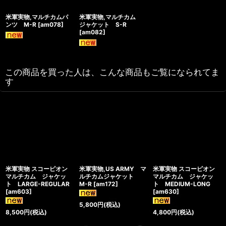
米軍実物,マルチカムパ
米軍実物,マルチカム
ンツ M-R
[
am078
]
ジャケット S-R
[
am082
]
この商品を買った人は、こんな商品もご覧になられてま
す
米軍実物 スコーピオン
米軍実物,US ARMY マ
米軍実物 スコーピオン
マルチカム ジャケッ
ルチカムジャケット
マルチカム ジャケッ
ト LARGE-REGULAR
M-R
[
am172
]
ト MEDIUM-LONG
[
am603
]
[
am630
]
5,800
円
(税込)
8,500
円
(税込)
4,800
円
(税込)