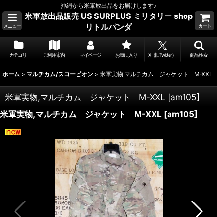
沖縄から米軍放出品をお届けします♪
米軍放出品販売 US SURPLUS ミリタリー shop
リトルパンダ
メニュー
カート
カテゴリ
ご利用案内
マイページ
お気に入り
X（旧Twitter）
商品検索
ホーム
>
マルチカム/スコーピオン
>
米軍実物,マルチカム ジャケット M-XXL
米軍実物,マルチカム ジャケット M-XXL
[
am105
]
米軍実物,マルチカム ジャケット M-XXL
[
am105
]