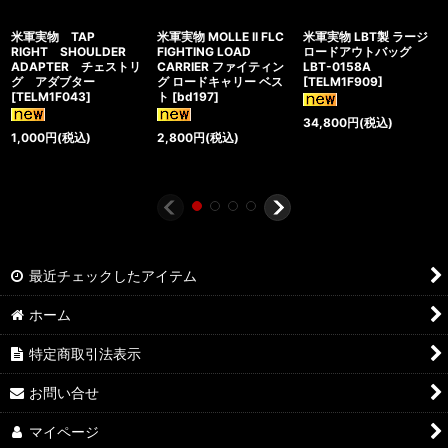
米軍実物 TAP
米軍実物 MOLLE II FLC
米軍実物 LBT製 ラージ
RIGHT SHOULDER
FIGHTING LOAD
ロードアウトバッグ
ADAPTER チェストリ
CARRIER ファイティン
LBT-0158A
グ アダブター
グ ロードキャリー ベス
[
TELM1F909
]
[
TELM1F043
]
ト
[
bd197
]
34,800
円
(税込)
1,000
円
(税込)
2,800
円
(税込)
最近チェックしたアイテム
ホーム
特定商取引法表示
お問い合せ
マイページ