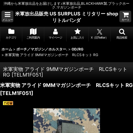
沖縄から米軍放出品をお届けします♪米軍放出品,BLACKHAWK製.ブラックホー
ク.マガジンポーチ
米軍放出品販売 US SURPLUS ミリタリー shop
リトルパンダ
メニュー
カート
カテゴリ
ご利用案内
マイページ
お気に入り
X（旧Twitter）
商品検索
ホーム
>
ポーチ／マガジン／ホルスター.
>
OD/RG
>
米軍実物 アライド 9MMマガジンポーチ RLCSキット RG
米軍実物 アライド 9MMマガジンポーチ RLCSキット
RG
[
TELM1F051
]
米軍実物 アライド 9MMマガジンポーチ RLCSキット RG
[
TELM1F051
]