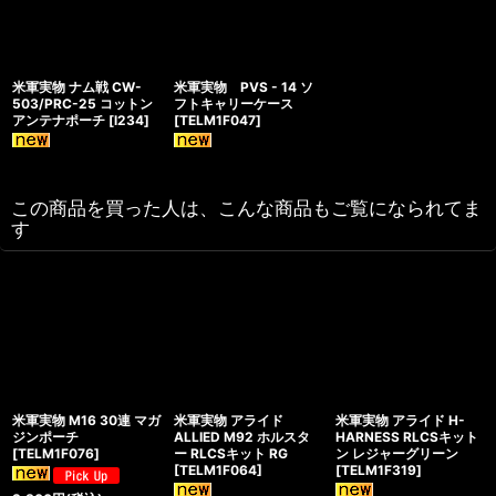
米軍実物 ナム戦 CW-
米軍実物 PVS - 14 ソ
503/PRC-25 コットン
フトキャリーケース
アンテナポーチ
[
l234
]
[
TELM1F047
]
この商品を買った人は、こんな商品もご覧になられてま
す
米軍実物 M16 30連 マガ
米軍実物 アライド
米軍実物 アライド H-
ジンポーチ
ALLIED M92 ホルスタ
HARNESS RLCSキット
[
TELM1F076
]
ー RLCSキット RG
ン レジャーグリーン
[
TELM1F064
]
[
TELM1F319
]