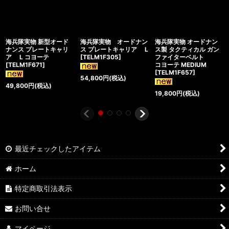
海兵隊実物 新型オード
海兵隊実物 オードナン
海兵隊実物 オードナン
ナンス プレートキャリ
ス プレートキャリア L
ス製 タクティカル ガン
ア L コヨーテ
[
TELM1F305
]
ファイターベルト
[
TELM1F671
]
コヨーテ MEDIUM
[
TELM1F657
]
54,800
円
(税込)
49,800
円
(税込)
19,800
円
(税込)
最近チェックしたアイテム
ホーム
特定商取引法表示
お問い合せ
マイページ