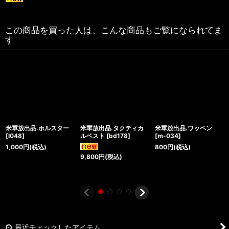
この商品を買った人は、こんな商品もご覧になられてま
す
米軍放出品.ホルスター
米軍放出品.タクティカ
米軍放出品.ワッペン
[
I048
]
ルベスト
[
bd178
]
[
m-034
]
1,000
円
(税込)
800
円
(税込)
9,800
円
(税込)
最近チェックしたアイテム