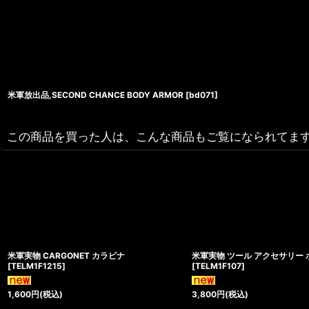
米軍放出品,SECOND CHANCE BODY ARMOR
[
bd071
]
この商品を買った人は、こんな商品もご覧になられてま
米軍実物 CARGONET カラビナ
米軍実物 ツール アクセサリー 
[
TELM1F1215
]
[
TELM1F107
]
1,600
円
(税込)
3,800
円
(税込)