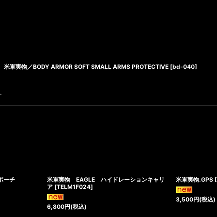
米軍実物／BODY ARMOR SOFT SMALL ARMS PROTECTIVE
[
bd-040
]
す
ポーチ
米軍実物 EAGLE ハイドレーションキャリ
米軍実物.GPS
ア
[
TELM1F024
]
3,500
円
(税込)
6,800
円
(税込)