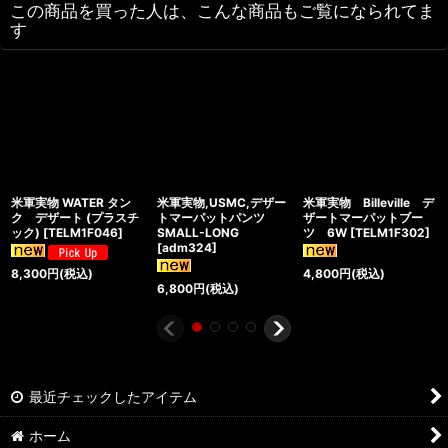
この商品を買った人は、こんな商品もご覧になられてま
す
米軍実物 WATER タン
米軍実物,USMC,デザー
米軍実物 Billeville デ
ク デザート (プラスチ
トマーパットパンツ
ザートマーパットブー
ック)
[
TELM1F046
]
SMALL-LONG
ツ 6W
[
TELM1F302
]
[
adm324
]
8,300
円
(税込)
4,800
円
(税込)
6,800
円
(税込)
最近チェックしたアイテム
ホーム