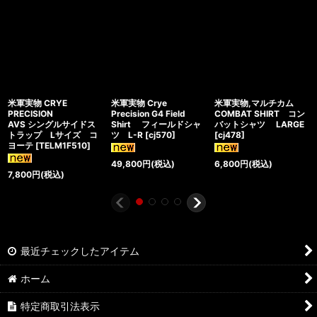
米軍実物 CRYE
米軍実物 Crye
米軍実物,マルチカム
PRECISION
Precision G4 Field
COMBAT SHIRT コン
AVS シングルサイドス
Shirt フィールドシャ
バットシャツ LARGE
トラップ Lサイズ コ
ツ L-R
[
cj570
]
[
cj478
]
ヨーテ
[
TELM1F510
]
49,800
円
(税込)
6,800
円
(税込)
7,800
円
(税込)
最近チェックしたアイテム
ホーム
特定商取引法表示