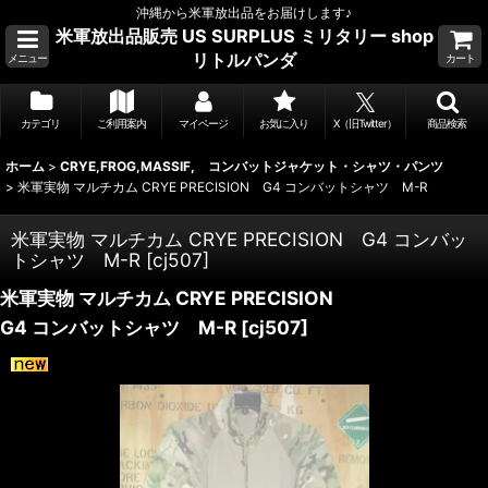
沖縄から米軍放出品をお届けします♪
米軍放出品販売 US SURPLUS ミリタリー shop
リトルパンダ
メニュー
カート
カテゴリ
ご利用案内
マイページ
お気に入り
X（旧Twitter）
商品検索
ホーム
>
CRYE,FROG,MASSIF, コンバットジャケット・シャツ・パンツ
>
米軍実物 マルチカム CRYE PRECISION G4 コンバットシャツ M-R
米軍実物 マルチカム CRYE PRECISION G4 コンバッ
トシャツ M-R
[
cj507
]
米軍実物 マルチカム CRYE PRECISION
G4 コンバットシャツ M-R
[
cj507
]