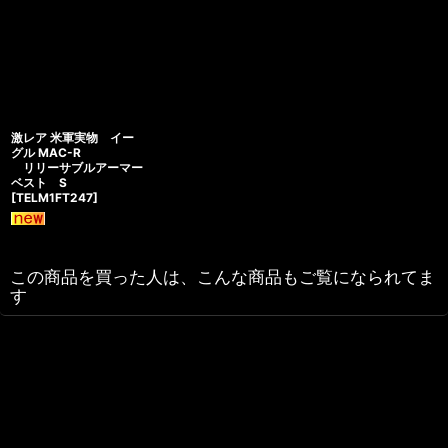
激レア 米軍実物 イー
グル MAC-R
リリーサブルアーマー
ベスト S
[
TELM1FT247
]
この商品を買った人は、こんな商品もご覧になられてま
す