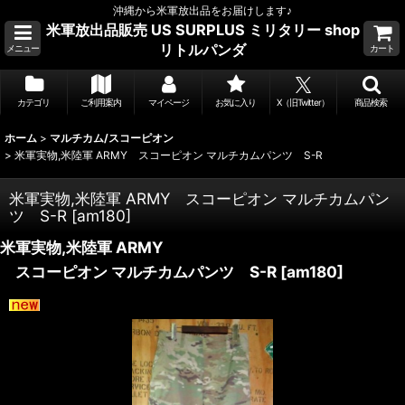
沖縄から米軍放出品をお届けします♪
米軍放出品販売 US SURPLUS ミリタリー shop
リトルパンダ
メニュー
カート
カテゴリ
ご利用案内
マイページ
お気に入り
X（旧Twitter）
商品検索
ホーム
>
マルチカム/スコーピオン
>
米軍実物,米陸軍 ARMY スコーピオン マルチカムパンツ S-R
米軍実物,米陸軍 ARMY スコーピオン マルチカムパン
ツ S-R
[
am180
]
米軍実物,米陸軍 ARMY
スコーピオン マルチカムパンツ S-R
[
am180
]