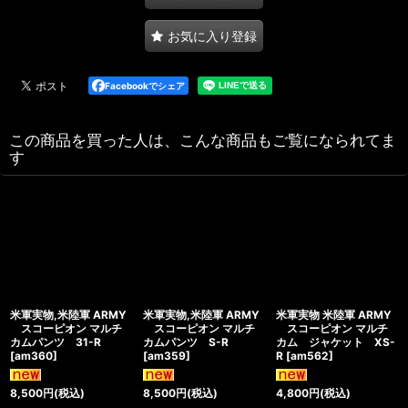
お気に入り登録
Facebookでシェア
この商品を買った人は、こんな商品もご覧になられてま
す
米軍実物,米陸軍 ARMY
米軍実物,米陸軍 ARMY
米軍実物 米陸軍 ARMY
スコーピオン マルチ
スコーピオン マルチ
スコーピオン マルチ
カムパンツ 31-R
カムパンツ S-R
カム ジャケット XS-
[
am360
]
[
am359
]
R
[
am562
]
8,500
円
(税込)
8,500
円
(税込)
4,800
円
(税込)