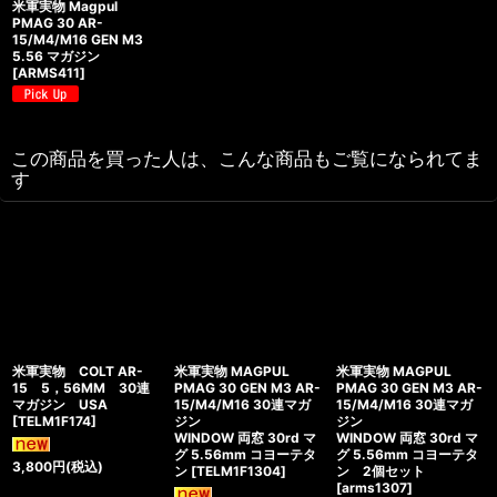
米軍実物 Magpul
PMAG 30 AR-
15/M4/M16 GEN M3
5.56 マガジン
[
ARMS411
]
この商品を買った人は、こんな商品もご覧になられてま
す
米軍実物 COLT AR-
米軍実物 MAGPUL
米軍実物 MAGPUL
15 5，56MM 30連
PMAG 30 GEN M3 AR-
PMAG 30 GEN M3 AR-
マガジン USA
15/M4/M16 30連マガ
15/M4/M16 30連マガ
[
TELM1F174
]
ジン
ジン
WINDOW 両窓 30rd マ
WINDOW 両窓 30rd マ
グ 5.56mm コヨーテタ
グ 5.56mm コヨーテタ
3,800
円
(税込)
ン
[
TELM1F1304
]
ン 2個セット
[
arms1307
]