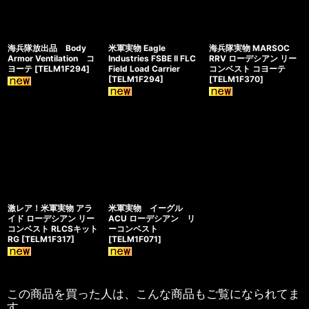
海兵隊放出品 Body
米軍実物 Eagle
海兵隊実物 MARSOC
Armor Ventilation コ
Industries FSBE II FLC
RRV ローデシアン リー
ヨーテ
[
TELM1F294
]
Field Load Carrier
コンベスト コヨーテ
[
TELM1F294
]
[
TELM1F370
]
激レア！米軍実物 アラ
米軍実物 イーグル
イド ローデシアン リー
ACU ローデシアン リ
コンベスト RLCSキット
ーコンベスト
RG
[
TELM1F317
]
[
TELM1F071
]
この商品を買った人は、こんな商品もご覧になられてま
す