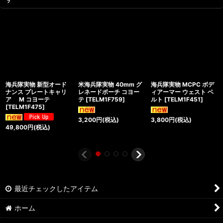
海兵隊実物 新型オード
米海兵隊実物 40mm グ
海兵隊実物 MCPC ボデ
ナンス プレートキャリ
レネードポーチ コヨー
ィアーマー ウェスト ベ
ア M コヨーテ
テ
[
TELM1F759
]
ルト
[
TELM1F451
]
[
TELM1F475
]
3,200
円
(税込)
3,800
円
(税込)
49,800
円
(税込)
最近チェックしたアイテム
ホーム