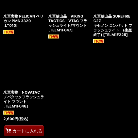
米軍実物 PELICAN ペリ
米軍放出品 VIKING
米軍放出品 SUREFIRE
カン PM6 3320
TACTICS VTAC フラ
G2Z
[
LT010
]
ッシュライト/マウント
キセノン コンバット フ
[
TELM1F047
]
ラッシュライト (生産
終了)
[
TELM1F225
]
米軍実物 NOVATAC
ノバタックフラッシュラ
イト マウント
[
TELM1F048
]
2,600
円
(税込)
カートに入れる