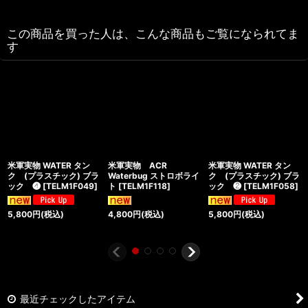
この商品を買った人は、こんな商品もご覧になられてま
す
米軍実物 WATER タン
米軍実物 ACR
米軍実物 WATER タン
ク (プラスチック) ブラ
Waterbug ストロボライ
ク (プラスチック) ブラ
ック ❹
[
TELM1F049
]
ト
[
TELM1F118
]
ック ❷
[
TELM1F058
]
5,800
円
(税込)
4,800
円
(税込)
5,800
円
(税込)
最近チェックしたアイテム